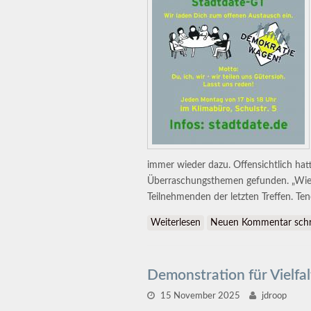
immer wieder dazu. Offensichtlich ha
Überraschungsthemen gefunden. „Wie m
Teilnehmenden der letzten Treffen. Te
Weiterlesen
über 50x Stadtdate Güter
Neuen Kommentar schr
Demonstration für Vielfa
15 November 2025
jdroop