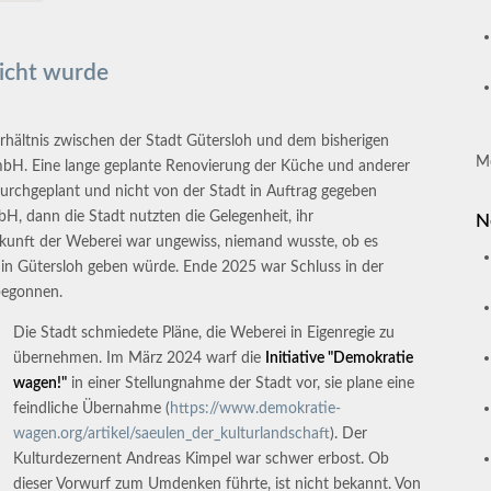
eicht wurde
rhältnis zwischen der Stadt Gütersloh und dem bisherigen
M
mbH. Eine lange geplante Renovierung der Küche und anderer
durchgeplant und nicht von der Stadt in Auftrag gegeben
, dann die Stadt nutzten die Gelegenheit, ihr
N
Zukunft der Weberei war ungewiss, niemand wusste, ob es
m in Gütersloh geben würde. Ende 2025 war Schluss in der
begonnen.
Die Stadt schmiedete Pläne, die Weberei in Eigenregie zu
übernehmen. Im März 2024 warf die
Initiative "Demokratie
wagen!"
in einer Stellungnahme der Stadt vor, sie plane eine
feindliche Übernahme (
https://www.demokratie-
wagen.org/artikel/saeulen_der_kulturlandschaft
). Der
Kulturdezernent Andreas Kimpel war schwer erbost. Ob
dieser Vorwurf zum Umdenken führte, ist nicht bekannt. Von