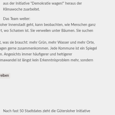
aus der Initiative "Demokratie wagen!" heraus der
Klimawoche zuarbeitet.
Das Team weiter:
loher Innenstadt geht, kann beobachten, wie Menschen ganz
ort, wo Schatten ist. Sie verweilen unter Bäumen. Sie suchen
mit, was sie braucht: mehr Grün, mehr Wasser und mehr Orte,
agen gerne zusammenkommen. Jede Kommune ist ein Spiegel
. Angesichts immer häufigerer und heftigerer
Klimawandel ist längst kein Erkenntnisproblem mehr, sondern
: Initiatoren der Klimawoche fordern mehr Tempo bei Klimaanpassung un
eiben
Nach fast 50 Stadtdates zieht die Gütersloher Initiative