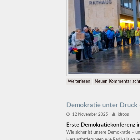
Weiterlesen
über Demonstration für V
Neuen Kommentar schr
Demokratie unter Druck
12 November 2025
jdroop
Erste Demokratiekonferenz i
Wie sicher ist unsere Demokratie – un
Herausforderungen wie Radikalisieru