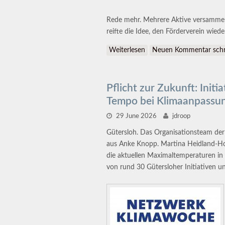
Rede mehr. Mehrere Aktive versammel
reifte die Idee, den Förderverein wied
Weiterlesen
über Weberei: Was bisher
Neuen Kommentar schr
Pflicht zur Zukunft: Ini
Tempo bei Klimaanpassu
29 June 2026
jdroop
Gütersloh. Das Organisationsteam de
aus Anke Knopp. Martina Heidland-Ho
die aktuellen Maximaltemperaturen in
von rund 30 Gütersloher Initiativen u