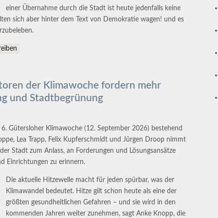
einer Übernahme durch die Stadt ist heute jedenfalls keine
ten sich aber hinter dem Text von Demokratie wagen! und es
erzubeleben.
 erreicht wurde
eiben
tiatoren der Klimawoche fordern mehr
ng und Stadtbegrünung
r 6. Gütersloher Klimawoche (12. September 2026) bestehend
ppe, Lea Trapp, Felix Kupferschmidt und Jürgen Droop nimmt
 der Stadt zum Anlass, an Forderungen und Lösungsansätze
nd Einrichtungen zu erinnern.
Die aktuelle Hitzewelle macht für jeden spürbar, was der
Klimawandel bedeutet. Hitze gilt schon heute als eine der
größten gesundheitlichen Gefahren – und sie wird in den
kommenden Jahren weiter zunehmen, sagt Anke Knopp, die