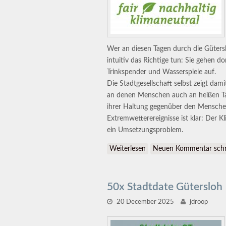
Wer an diesen Tagen durch die Güters
intuitiv das Richtige tun: Sie gehen d
Trinkspender und Wasserspiele auf.
Die Stadtgesellschaft selbst zeigt da
an denen Menschen auch an heißen T
ihrer Haltung gegenüber den Menschen
Extremwetterereignisse ist klar: Der 
ein Umsetzungsproblem.
Weiterlesen
über Pflicht zur Zukunft
Neuen Kommentar schr
50x Stadtdate Gütersloh
20 December 2025
jdroop