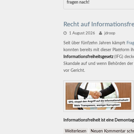
fragen nach!
Recht auf Informationsfre
1 August 2026
jdroop
Seit über fünfzehn Jahren kämpft
Fra
konnten bereits mit dieser Plattform 
Informationsfreiheitsgesetz
(IFG) deck
Skandale auf und wenn Behörden der Öf
vor Gericht.
Informationsfreiheit ist eine Demonta
Weiterlesen
über Recht auf Informatio
Neuen Kommentar schr