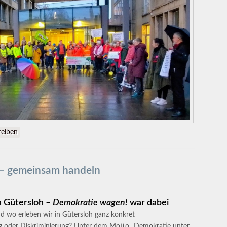
ielfalt und Demokratie
eiben
 – gemeinsam handeln
n Gütersloh –
Demokratie wagen!
war dabei
d wo erleben wir in Gütersloh ganz konkret
ng oder Diskriminierung? Unter dem Motto „Demokratie unter