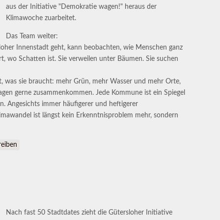
aus der Initiative "Demokratie wagen!" heraus der
Klimawoche zuarbeitet.
Das Team weiter:
loher Innenstadt geht, kann beobachten, wie Menschen ganz
ort, wo Schatten ist. Sie verweilen unter Bäumen. Sie suchen
mit, was sie braucht: mehr Grün, mehr Wasser und mehr Orte,
agen gerne zusammenkommen. Jede Kommune ist ein Spiegel
. Angesichts immer häufigerer und heftigerer
Klimawandel ist längst kein Erkenntnisproblem mehr, sondern
: Initiatoren der Klimawoche fordern mehr Tempo bei Klimaanpassung un
eiben
Nach fast 50 Stadtdates zieht die Gütersloher Initiative