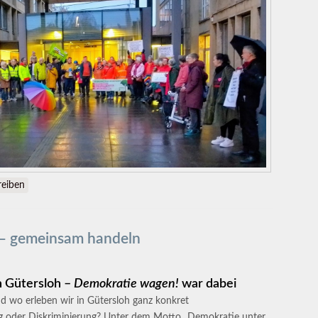
ielfalt und Demokratie
eiben
 – gemeinsam handeln
n Gütersloh –
Demokratie wagen!
war dabei
d wo erleben wir in Gütersloh ganz konkret
ng oder Diskriminierung? Unter dem Motto „Demokratie unter