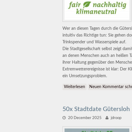
Wer an diesen Tagen durch die Güters
intuitiv das Richtige tun: Sie gehen d
Trinkspender und Wasserspiele auf.
Die Stadtgesellschaft selbst zeigt da
an denen Menschen auch an heißen T
ihrer Haltung gegenüber den Menschen
Extremwetterereignisse ist klar: Der 
ein Umsetzungsproblem.
Weiterlesen
über Pflicht zur Zukunft
Neuen Kommentar schr
50x Stadtdate Gütersloh
20 December 2025
jdroop