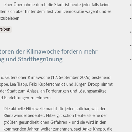
einer Übernahme durch die Stadt ist heute jedenfalls keine
ten sich aber hinter dem Text von Demokratie wagen! und es
erzubeleben.
 erreicht wurde
eiben
tiatoren der Klimawoche fordern mehr
ng und Stadtbegrünung
r 6. Gütersloher Klimawoche (12. September 2026) bestehend
ppe, Lea Trapp, Felix Kupferschmidt und Jürgen Droop nimmt
 der Stadt zum Anlass, an Forderungen und Lösungsansätze
nd Einrichtungen zu erinnern.
Die aktuelle Hitzewelle macht für jeden spürbar, was der
Klimawandel bedeutet. Hitze gilt schon heute als eine der
größten gesundheitlichen Gefahren – und sie wird in den
kommenden Jahren weiter zunehmen, sagt Anke Knopp, die