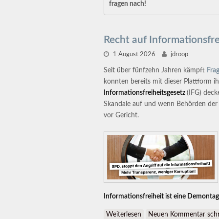
fragen nach!
Recht auf Informationsfre
1 August 2026
jdroop
Seit über fünfzehn Jahren kämpft
Fra
konnten bereits mit dieser Plattform 
Informationsfreiheitsgesetz
(IFG) deck
Skandale auf und wenn Behörden der Öf
vor Gericht.
Informationsfreiheit ist eine Demonta
Weiterlesen
über Recht auf Informatio
Neuen Kommentar schr