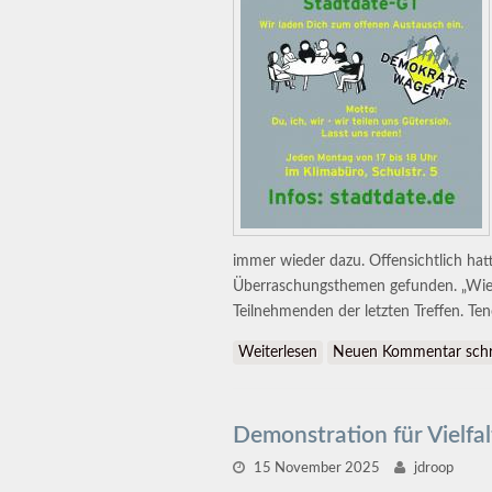
immer wieder dazu. Offensichtlich ha
Überraschungsthemen gefunden. „Wie m
Teilnehmenden der letzten Treffen. Te
Weiterlesen
über 50x Stadtdate Güter
Neuen Kommentar schr
Demonstration für Vielfa
15 November 2025
jdroop