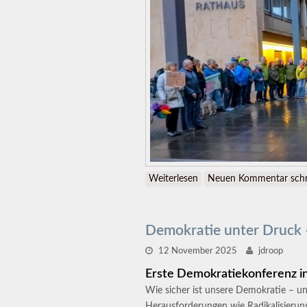
Weiterlesen
über Demonstration für V
Neuen Kommentar schr
Demokratie unter Druck
12 November 2025
jdroop
Erste Demokratiekonferenz i
Wie sicher ist unsere Demokratie – un
Herausforderungen wie Radikalisieru