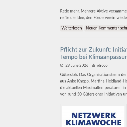
Rede mehr. Mehrere Aktive versammel
reifte die Idee, den Förderverein wied
Weiterlesen
über Weberei: Was bisher
Neuen Kommentar schr
Pflicht zur Zukunft: Ini
Tempo bei Klimaanpassu
29 June 2026
jdroop
Gütersloh. Das Organisationsteam de
aus Anke Knopp. Martina Heidland-Ho
die aktuellen Maximaltemperaturen in
von rund 30 Gütersloher Initiativen u