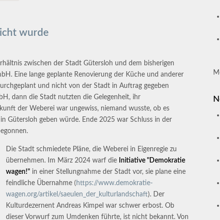
eicht wurde
rhältnis zwischen der Stadt Gütersloh und dem bisherigen
M
mbH. Eine lange geplante Renovierung der Küche und anderer
durchgeplant und nicht von der Stadt in Auftrag gegeben
, dann die Stadt nutzten die Gelegenheit, ihr
N
Zukunft der Weberei war ungewiss, niemand wusste, ob es
m in Gütersloh geben würde. Ende 2025 war Schluss in der
begonnen.
Die Stadt schmiedete Pläne, die Weberei in Eigenregie zu
übernehmen. Im März 2024 warf die
Initiative "Demokratie
wagen!"
in einer Stellungnahme der Stadt vor, sie plane eine
feindliche Übernahme (
https://www.demokratie-
wagen.org/artikel/saeulen_der_kulturlandschaft
). Der
Kulturdezernent Andreas Kimpel war schwer erbost. Ob
dieser Vorwurf zum Umdenken führte, ist nicht bekannt. Von