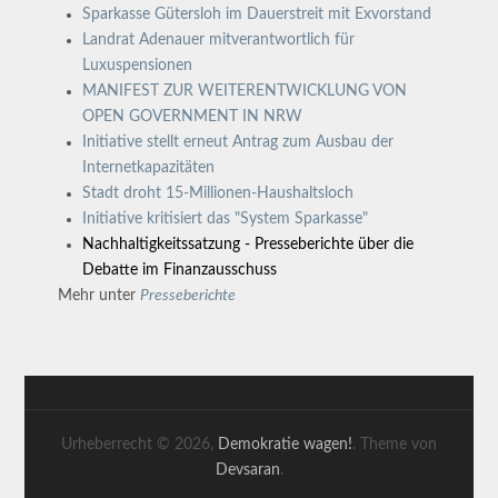
Sparkasse Gütersloh im Dauerstreit mit Exvorstand
Landrat Adenauer mitverantwortlich für
Luxuspensionen
MANIFEST ZUR WEITERENTWICKLUNG VON
OPEN GOVERNMENT IN NRW
Initiative stellt erneut Antrag zum Ausbau der
Internetkapazitäten
Stadt droht 15-Millionen-Haushaltsloch
Initiative kritisiert das "System Sparkasse"
Nachhaltigkeitssatzung - Presseberichte über die
Debatte im Finanzausschuss
Mehr unter
Presseberichte
Urheberrecht © 2026,
Demokratie wagen!
. Theme von
Devsaran
.