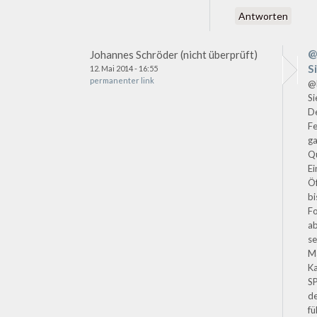
Antworten
@
Johannes Schröder (nicht überprüft)
S
12. Mai 2014 - 16:55
permanenter link
@D
Si
D
Fe
g
Qu
E
Öf
bi
F
ab
se
Ma
Ka
S
d
fü