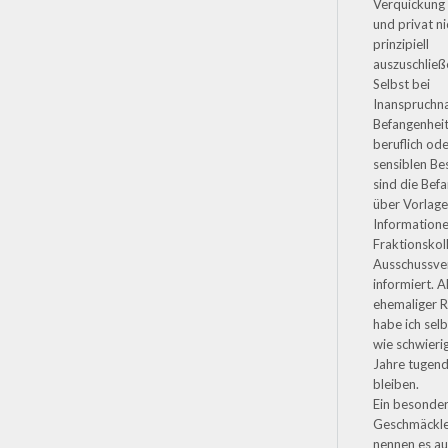
Verquickung 
und privat ni
prinzipiell
auszuschließe
Selbst bei
Inanspruchn
Befangenheit
beruflich ode
sensiblen Be
sind die Bef
über Vorlag
Informatione
Fraktionskol
Ausschussve
informiert. A
ehemaliger R
habe ich selb
wie schwierig
Jahre tugend
bleiben.
Ein besonde
Geschmäckl
nennen es a