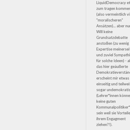
LiquidDemocracy et
zum tragen komme
(also vermeintlich vi
"moralischeren"
Ansätzen)... aber nu
Will keine
Grundsatzdebatte
anstoßen (zu wenig
Expertise meinersei
und zuviel Sympath
für solche Ideen) - 
das hier geäußerte
Demokratieverstän
erscheint mir etwas
einseitig und teilwe
sogar undemokrati
(Lehrer*innen könn
keine guten
Kommunalpolitiker*
sein weil sie Vorteil
ihrem Engagment
ziehen?!).