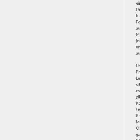
ei
Di
be
Fo
au
M
je
un
a
Un
P
Le
si
es
gi
K
G
Be
Mo
Ob
ga