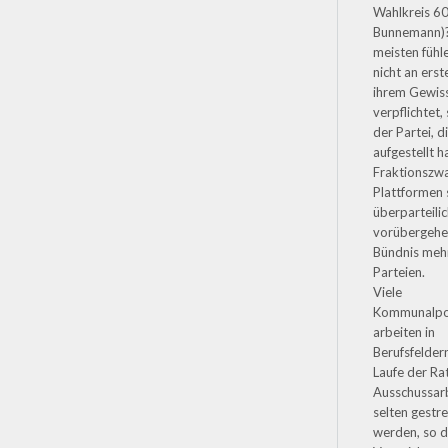
Wahlkreis 60
Bunnemann)?
meisten fühle
nicht an erst
ihrem Gewis
verpflichtet
der Partei, di
aufgestellt ha
Fraktionszwa
Plattformen
überparteili
vorübergeh
Bündnis meh
Parteien.
Viele
Kommunalpol
arbeiten in
Berufsfeldern
Laufe der Ra
Ausschussarb
selten gestre
werden, so d