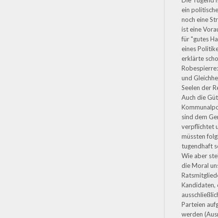
Die Tugend i
ein politische
noch eine Str
ist eine Vor
für "gutes H
eines Politik
erklärte sch
Robespierre
und Gleichhei
Seelen der Re
Auch die Güt
Kommunalpol
sind dem G
verpflichtet
müssten folg
tugendhaft s
Wie aber ste
die Moral un
Ratsmitglied
Kandidaten, 
ausschließli
Parteien aufg
werden (Au