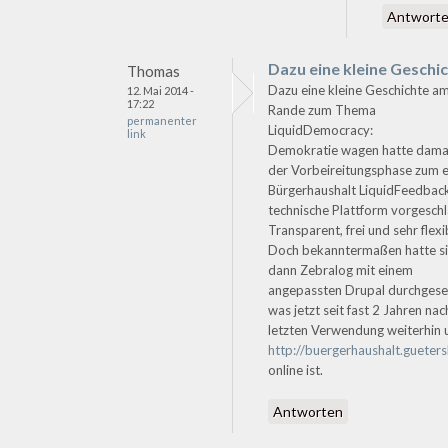
Antwort
Dazu eine kleine Geschi
Thomas
Dazu eine kleine Geschichte a
12. Mai 2014 -
17:22
Rande zum Thema
permanenter
LiquidDemocracy:
link
Demokratie wagen hatte damal
der Vorbeireitungsphase zum 
Bürgerhaushalt LiquidFeedback
technische Plattform vorgesch
Transparent, frei und sehr flexi
Doch bekanntermaßen hatte s
dann Zebralog mit einem
angepassten Drupal durchgese
was jetzt seit fast 2 Jahren nac
letzten Verwendung weiterhin 
http://buergerhaushalt.gueters
online ist.
Antworten