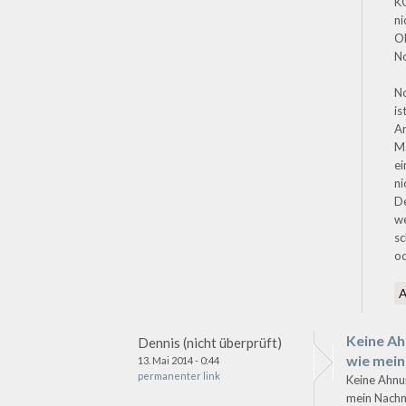
KO
ni
O
N
No
is
Ar
Ma
ei
ni
D
we
sc
od
Keine A
Dennis (nicht überprüft)
wie mein
13. Mai 2014 - 0:44
permanenter link
Keine Ahnu
mein Nachn