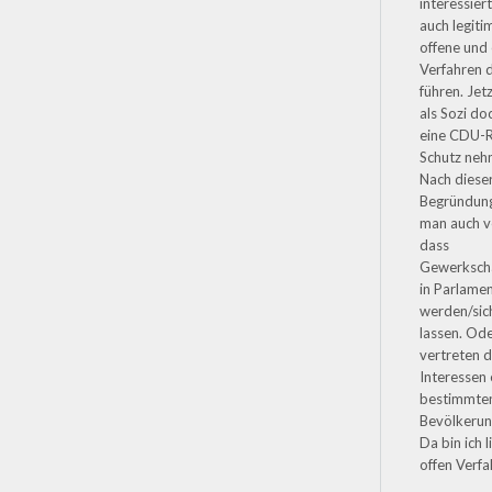
interessiert
auch legiti
offene und
Verfahren 
führen. Jet
als Sozi do
eine CDU-R
Schutz ne
Nach diese
Begründun
man auch v
dass
Gewerkscha
in Parlame
werden/sic
lassen. Od
vertreten d
Interessen 
bestimmte
Bevölkeru
Da bin ich l
offen Verfa