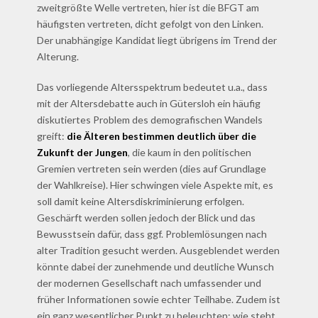
zweitgrößte Welle vertreten, hier ist die BFGT am
häufigsten vertreten, dicht gefolgt von den Linken.
Der unabhängige Kandidat liegt übrigens im Trend der
Alterung.
Das vorliegende Altersspektrum bedeutet u.a., dass
mit der Altersdebatte auch in Gütersloh ein häufig
diskutiertes Problem des demografischen Wandels
greift:
die Älteren bestimmen deutlich über die
Zukunft der Jungen
, die kaum in den politischen
Gremien vertreten sein werden (dies auf Grundlage
der Wahlkreise). Hier schwingen viele Aspekte mit, es
soll damit keine Altersdiskriminierung erfolgen.
Geschärft werden sollen jedoch der Blick und das
Bewusstsein dafür, dass ggf. Problemlösungen nach
alter Tradition gesucht werden. Ausgeblendet werden
könnte dabei der zunehmende und deutliche Wunsch
der modernen Gesellschaft nach umfassender und
früher Informationen sowie echter Teilhabe. Zudem ist
ein ganz wesentlicher Punkt zu beleuchten: wie steht