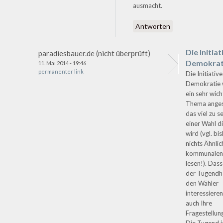
ausmacht.
Antworten
Die Initiat
paradiesbauer.de (nicht überprüft)
Demokrat
11. Mai 2014 - 19:46
permanenter link
Die Initiative
Demokratie 
ein sehr wich
Thema ange
das viel zu s
einer Wahl di
wird (vgl. bi
nichts Ähnlic
kommunalen 
lesen!). Das
der Tugendha
den Wähler
interessieren
auch Ihre
Fragestellun