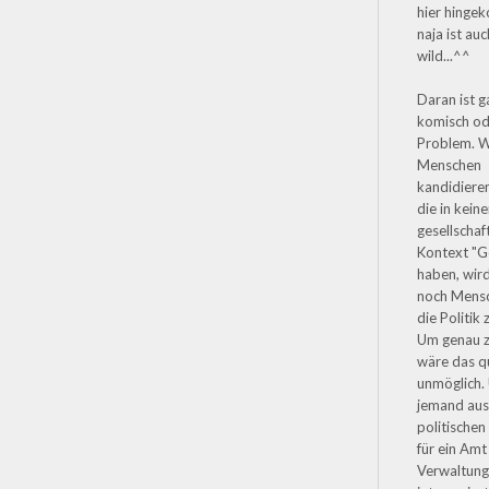
hier hinge
naja ist auc
wild...^^
Daran ist g
komisch od
Problem. 
Menschen
kandidieren
die in kein
gesellschaf
Kontext "G
haben, wir
noch Mensc
die Politik 
Um genau z
wäre das q
unmöglich.
jemand au
politischen
für ein Amt 
Verwaltun