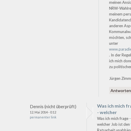
meinen Ansi
NRW-Wahlre
meinem pers
Kandidatenc
anderen Asp
Kommunalwah
möchten, sch
unter
www.paradie
. In der Rege
ich mich don
zu politisch
Jürgen Zim
Antworte
Was ich mich f
Dennis (nicht überprüft)
- welcher
12. Mai 2014 - 0:12
permanenter link
Was ich mich frage -
welcher Job ist den
Ratsarbeit unabhän