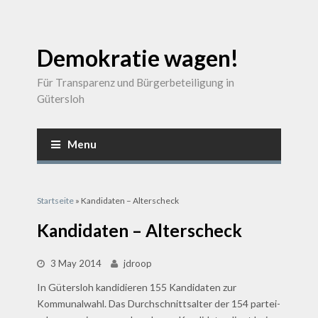
Demokratie wagen!
Für Transparenz und Bürgerbeteiligung in
Gütersloh
Menu
Sie sind hier
Startseite
» Kandidaten – Alterscheck
Kandidaten – Alterscheck
3 May 2014
jdroop
In Gütersloh kandidieren 155 Kandidaten zur
Kommunalwahl. Das Durchschnittsalter der 154 partei-