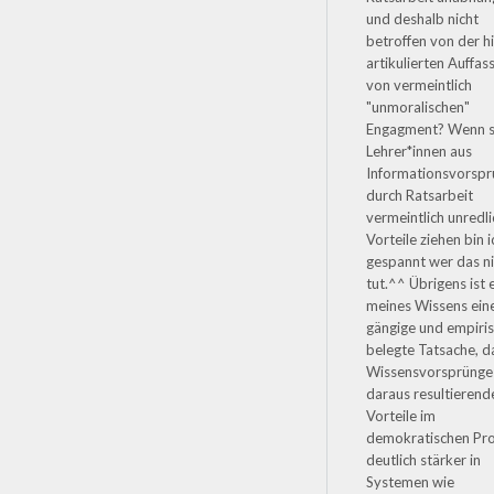
und deshalb nicht
betroffen von der h
artikulierten Auffas
von vermeintlich
"unmoralischen"
Engagment? Wenn 
Lehrer*innen aus
Informationsvorsp
durch Ratsarbeit
vermeintlich unredli
Vorteile ziehen bin i
gespannt wer das n
tut.^^ Übrigens ist 
meines Wissens ein
gängige und empiri
belegte Tatsache, d
Wissensvorsprünge
daraus resultierend
Vorteile im
demokratischen Pr
deutlich stärker in
Systemen wie