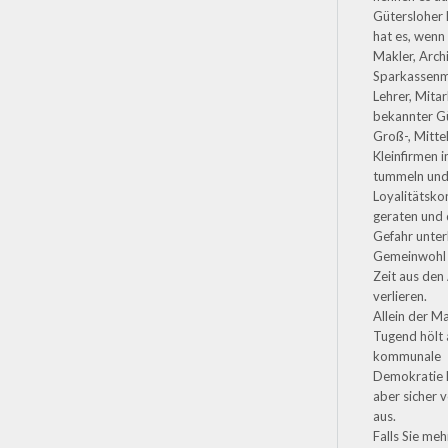
Gütersloher 
hat es, wenn 
Makler, Arch
Sparkassenmi
Lehrer, Mitar
bekannter G
Groß-, Mitte
Kleinfirmen 
tummeln und 
Loyalitätskon
geraten und 
Gefahr unter
Gemeinwohl f
Zeit aus den
verlieren.
Allein der M
Tugend hölt 
kommunale
Demokratie 
aber sicher 
aus.
Falls Sie me