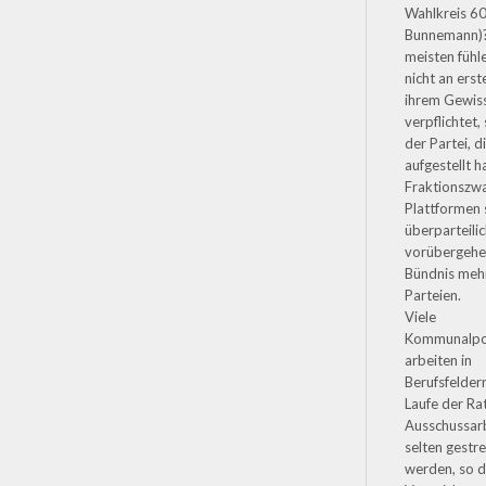
Wahlkreis 60
Bunnemann)?
meisten fühle
nicht an erst
ihrem Gewis
verpflichtet
der Partei, di
aufgestellt ha
Fraktionszwa
Plattformen
überparteili
vorübergeh
Bündnis meh
Parteien.
Viele
Kommunalpol
arbeiten in
Berufsfeldern
Laufe der Ra
Ausschussarb
selten gestre
werden, so d