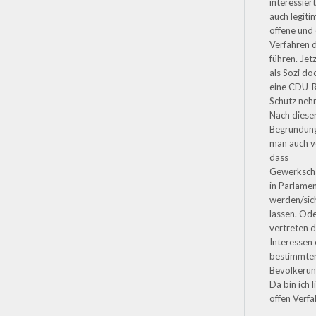
interessiert
auch legiti
offene und
Verfahren 
führen. Jet
als Sozi do
eine CDU-R
Schutz ne
Nach diese
Begründun
man auch v
dass
Gewerkscha
in Parlame
werden/sic
lassen. Od
vertreten d
Interessen 
bestimmte
Bevölkeru
Da bin ich l
offen Verfa