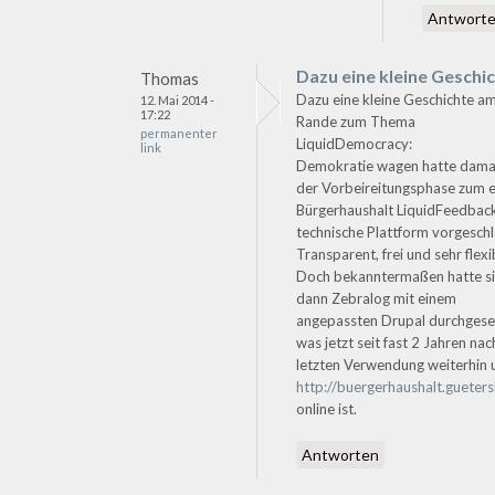
Antwort
Dazu eine kleine Geschi
Thomas
Dazu eine kleine Geschichte a
12. Mai 2014 -
17:22
Rande zum Thema
permanenter
LiquidDemocracy:
link
Demokratie wagen hatte damal
der Vorbeireitungsphase zum 
Bürgerhaushalt LiquidFeedback
technische Plattform vorgesch
Transparent, frei und sehr flexi
Doch bekanntermaßen hatte s
dann Zebralog mit einem
angepassten Drupal durchgese
was jetzt seit fast 2 Jahren nac
letzten Verwendung weiterhin 
http://buergerhaushalt.gueters
online ist.
Antworten