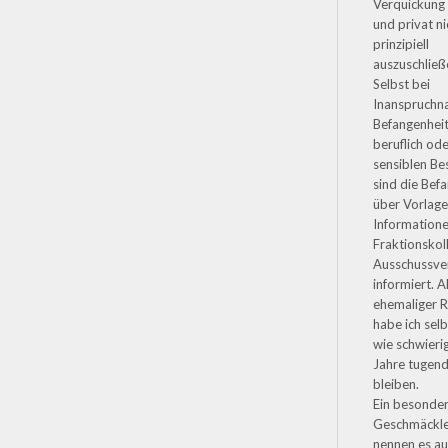
Verquickung 
und privat ni
prinzipiell
auszuschließe
Selbst bei
Inanspruchn
Befangenheit
beruflich ode
sensiblen Be
sind die Bef
über Vorlag
Informatione
Fraktionskol
Ausschussve
informiert. A
ehemaliger R
habe ich selb
wie schwierig
Jahre tugend
bleiben.
Ein besonde
Geschmäckl
nennen es a