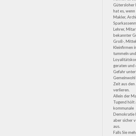
Gütersloher 
hat es, wenn 
Makler, Arch
Sparkassenmi
Lehrer, Mitar
bekannter G
Groß-, Mitte
Kleinfirmen 
tummeln und 
Loyalitätskon
geraten und 
Gefahr unter
Gemeinwohl f
Zeit aus den
verlieren.
Allein der M
Tugend hölt 
kommunale
Demokratie 
aber sicher 
aus.
Falls Sie me