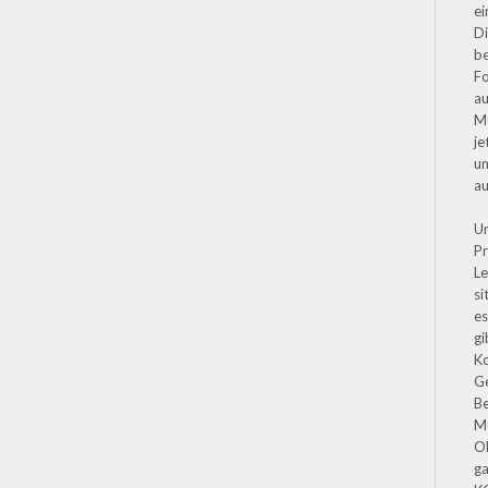
ei
Di
be
Fo
au
M
je
un
a
Un
P
Le
si
es
gi
K
G
Be
Mo
Ob
ga