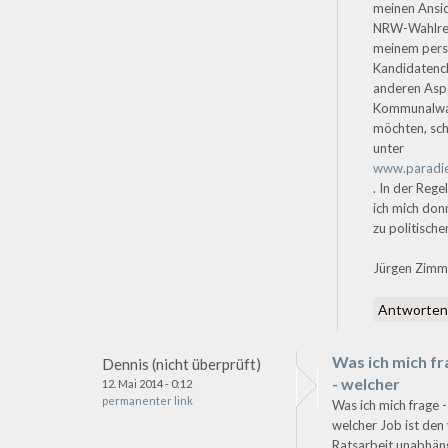
meinen Ansi
NRW-Wahlre
meinem pers
Kandidatenc
anderen Asp
Kommunalwah
möchten, sch
unter
www.paradie
. In der Rege
ich mich don
zu politisch
Jürgen Zim
Antworte
Was ich mich f
Dennis (nicht überprüft)
- welcher
12. Mai 2014 - 0:12
permanenter link
Was ich mich frage -
welcher Job ist den
Ratsarbeit unabhän