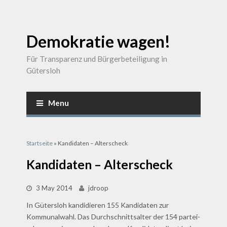
Demokratie wagen!
Für Transparenz und Bürgerbeteiligung in
Gütersloh
Menu
Sie sind hier
Startseite
» Kandidaten – Alterscheck
Kandidaten – Alterscheck
3 May 2014
jdroop
In Gütersloh kandidieren 155 Kandidaten zur
Kommunalwahl. Das Durchschnittsalter der 154 partei-