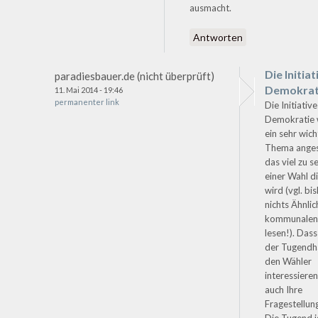
ausmacht.
Antworten
Die Initiat
paradiesbauer.de (nicht überprüft)
Demokrat
11. Mai 2014 - 19:46
permanenter link
Die Initiative
Demokratie 
ein sehr wich
Thema ange
das viel zu s
einer Wahl di
wird (vgl. bi
nichts Ähnlic
kommunalen 
lesen!). Das
der Tugendha
den Wähler
interessieren
auch Ihre
Fragestellun