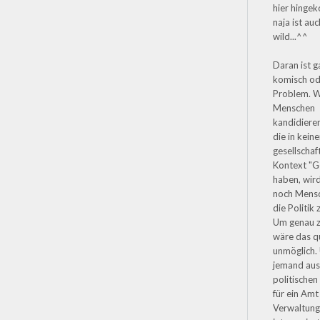
hier hinge
naja ist auc
wild...^^
Daran ist g
komisch od
Problem. 
Menschen
kandidieren
die in kein
gesellschaf
Kontext "G
haben, wir
noch Mensc
die Politik 
Um genau z
wäre das q
unmöglich.
jemand au
politischen
für ein Amt 
Verwaltun