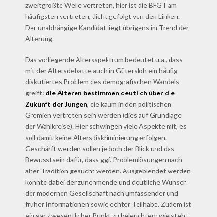
zweitgrößte Welle vertreten, hier ist die BFGT am
häufigsten vertreten, dicht gefolgt von den Linken.
Der unabhängige Kandidat liegt übrigens im Trend der
Alterung.
Das vorliegende Altersspektrum bedeutet u.a., dass
mit der Altersdebatte auch in Gütersloh ein häufig
diskutiertes Problem des demografischen Wandels
greift:
die Älteren bestimmen deutlich über die
Zukunft der Jungen
, die kaum in den politischen
Gremien vertreten sein werden (dies auf Grundlage
der Wahlkreise). Hier schwingen viele Aspekte mit, es
soll damit keine Altersdiskriminierung erfolgen.
Geschärft werden sollen jedoch der Blick und das
Bewusstsein dafür, dass ggf. Problemlösungen nach
alter Tradition gesucht werden. Ausgeblendet werden
könnte dabei der zunehmende und deutliche Wunsch
der modernen Gesellschaft nach umfassender und
früher Informationen sowie echter Teilhabe. Zudem ist
ein ganz wesentlicher Punkt zu beleuchten: wie steht