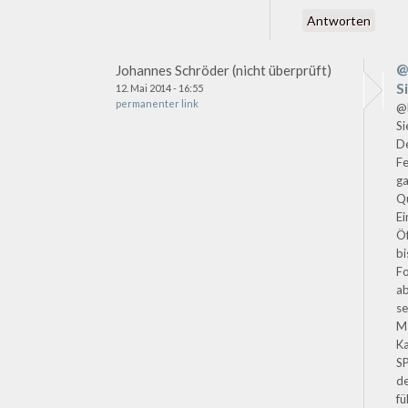
Antworten
@
Johannes Schröder (nicht überprüft)
S
12. Mai 2014 - 16:55
permanenter link
@D
Si
D
Fe
g
Qu
E
Öf
bi
F
ab
se
Ma
Ka
S
d
fü