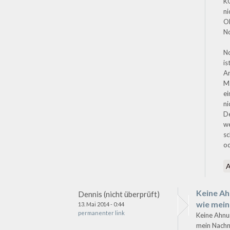
KO
ni
O
N
No
is
Ar
Ma
ei
ni
D
we
sc
od
Keine A
Dennis (nicht überprüft)
wie mein
13. Mai 2014 - 0:44
permanenter link
Keine Ahnu
mein Nachn