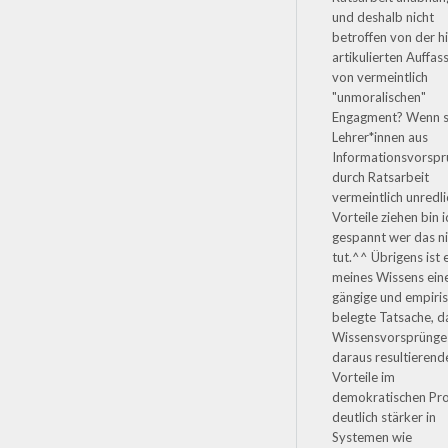
und deshalb nicht
betroffen von der h
artikulierten Auffas
von vermeintlich
"unmoralischen"
Engagment? Wenn 
Lehrer*innen aus
Informationsvorsp
durch Ratsarbeit
vermeintlich unredli
Vorteile ziehen bin i
gespannt wer das n
tut.^^ Übrigens ist 
meines Wissens ein
gängige und empiri
belegte Tatsache, d
Wissensvorsprünge
daraus resultierend
Vorteile im
demokratischen Pr
deutlich stärker in
Systemen wie