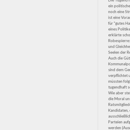
Die Tugend i
ein politische
noch eine Str
ist eine Vor
für "gutes H
eines Politik
erklärte sch
Robespierre
und Gleichhei
Seelen der Re
Auch die Güt
Kommunalpol
sind dem G
verpflichtet
müssten folg
tugendhaft s
Wie aber ste
die Moral un
Ratsmitglied
Kandidaten, 
ausschließli
Parteien aufg
werden (Au