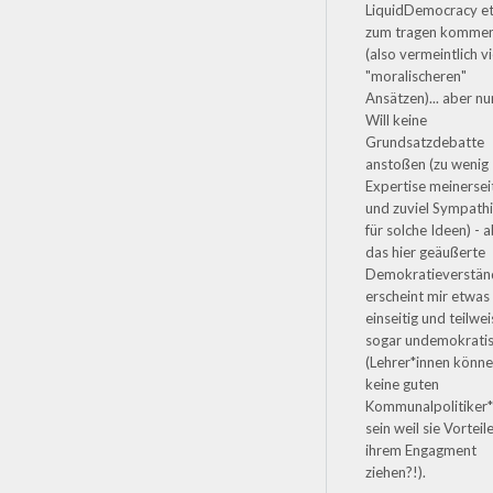
LiquidDemocracy et
zum tragen komme
(also vermeintlich vi
"moralischeren"
Ansätzen)... aber nu
Will keine
Grundsatzdebatte
anstoßen (zu wenig
Expertise meinersei
und zuviel Sympath
für solche Ideen) - 
das hier geäußerte
Demokratieverstän
erscheint mir etwas
einseitig und teilwe
sogar undemokrati
(Lehrer*innen könn
keine guten
Kommunalpolitiker*
sein weil sie Vorteil
ihrem Engagment
ziehen?!).