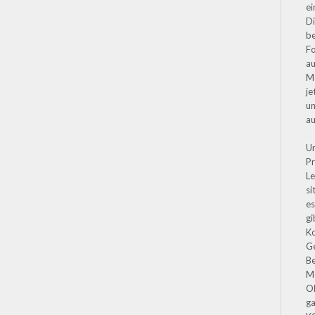
ei
Di
be
Fo
au
M
je
un
a
Un
P
Le
si
es
gi
K
G
Be
Mo
Ob
ga