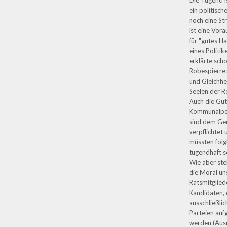
Die Tugend i
ein politische
noch eine Str
ist eine Vor
für "gutes H
eines Politik
erklärte sch
Robespierre
und Gleichhei
Seelen der Re
Auch die Güt
Kommunalpol
sind dem G
verpflichtet
müssten folg
tugendhaft s
Wie aber ste
die Moral un
Ratsmitglied
Kandidaten, 
ausschließli
Parteien aufg
werden (Au