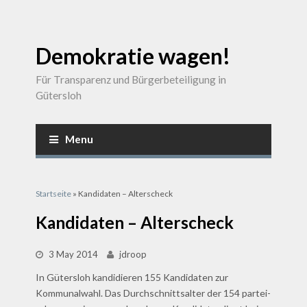
Demokratie wagen!
Für Transparenz und Bürgerbeteiligung in
Gütersloh
Menu
Sie sind hier
Startseite
» Kandidaten – Alterscheck
Kandidaten – Alterscheck
3 May 2014
jdroop
In Gütersloh kandidieren 155 Kandidaten zur
Kommunalwahl. Das Durchschnittsalter der 154 partei-