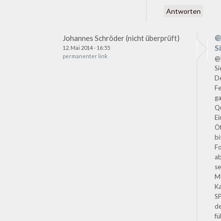
Antworten
@
Johannes Schröder (nicht überprüft)
S
12. Mai 2014 - 16:55
permanenter link
@D
Si
D
Fe
g
Qu
E
Öf
bi
F
ab
se
Ma
Ka
S
d
fü