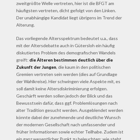
zweitgrößte Welle vertreten, hier ist die BFGT am
häufigsten vertreten, dicht gefolgt von den Linken.
Der unabhängige Kandidat liegt übrigens im Trend der
Alterung.
Das vorliegende Altersspektrum bedeutet u.a., dass
mit der Altersdebatte auch in Gütersloh ein häufig
diskutiertes Problem des demografischen Wandels
greift:
die Älteren bestimmen deutlich über die
Zukunft der Jungen
, die kaum in den politischen
Gremien vertreten sein werden (dies auf Grundlage
der Wahlkreise). Hier schwingen viele Aspekte mit, es
soll damit keine Altersdiskriminierung erfolgen.
Geschärft werden sollen jedoch der Blick und das
Bewusstsein dafür, dass ggf. Problemlösungen nach
alter Tradition gesucht werden. Ausgeblendet werden
könnte dabei der zunehmende und deutliche Wunsch
der modernen Gesellschaft nach umfassender und
früher Informationen sowie echter Teilhabe. Zudem ist
ein ganz wesentlicher Punkt zu beleuchten: wie steht