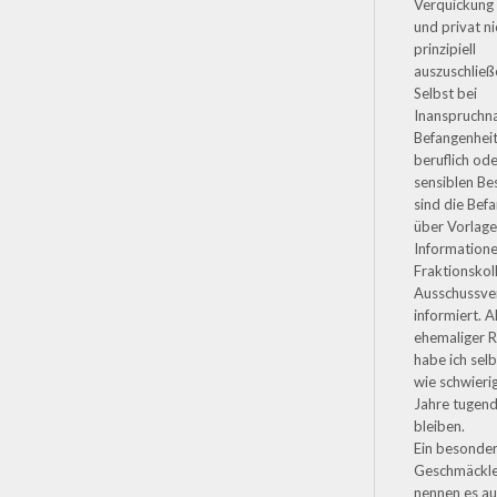
Verquickung 
und privat ni
prinzipiell
auszuschließe
Selbst bei
Inanspruchn
Befangenheit
beruflich ode
sensiblen Be
sind die Bef
über Vorlag
Informatione
Fraktionskol
Ausschussve
informiert. A
ehemaliger R
habe ich selb
wie schwierig
Jahre tugend
bleiben.
Ein besonde
Geschmäckl
nennen es a