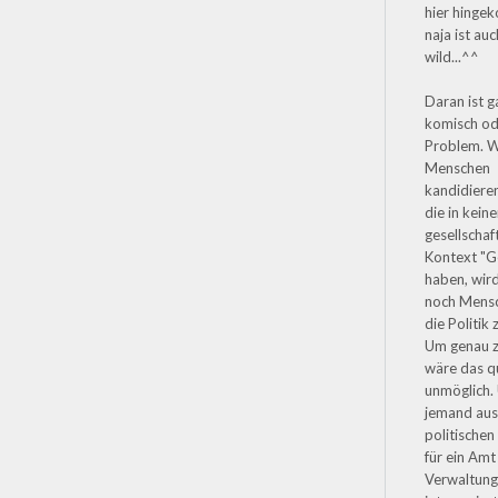
hier hinge
naja ist auc
wild...^^
Daran ist g
komisch od
Problem. 
Menschen
kandidieren
die in kein
gesellschaf
Kontext "G
haben, wir
noch Mensc
die Politik 
Um genau z
wäre das q
unmöglich.
jemand au
politischen
für ein Amt 
Verwaltun