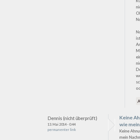
KO
ni
O
N
No
is
Ar
Ma
ei
ni
D
we
sc
od
Keine A
Dennis (nicht überprüft)
wie mein
13. Mai 2014 - 0:44
permanenter link
Keine Ahnu
mein Nachn