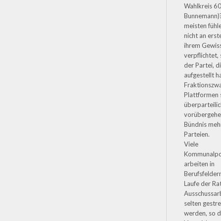
Wahlkreis 60
Bunnemann)?
meisten fühle
nicht an erst
ihrem Gewis
verpflichtet
der Partei, di
aufgestellt ha
Fraktionszwa
Plattformen
überparteili
vorübergeh
Bündnis meh
Parteien.
Viele
Kommunalpol
arbeiten in
Berufsfeldern
Laufe der Ra
Ausschussarb
selten gestre
werden, so d