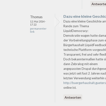
Antwort
Dazu eine kleine Geschi
Thomas
Dazu eine kleine Geschichte a
12. Mai 2014 -
17:22
Rande zum Thema
permanenter
LiquidDemocracy:
link
Demokratie wagen hatte damal
der Vorbeireitungsphase zum 
Bürgerhaushalt LiquidFeedback
technische Plattform vorgesch
Transparent, frei und sehr flexi
Doch bekanntermaßen hatte s
dann Zebralog mit einem
angepassten Drupal durchgese
was jetzt seit fast 2 Jahren nac
letzten Verwendung weiterhin 
http://buergerhaushalt.gueters
online ist.
Antworten