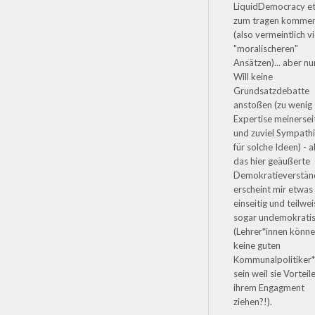
LiquidDemocracy et
zum tragen komme
(also vermeintlich vi
"moralischeren"
Ansätzen)... aber nu
Will keine
Grundsatzdebatte
anstoßen (zu wenig
Expertise meinersei
und zuviel Sympath
für solche Ideen) - 
das hier geäußerte
Demokratieverstän
erscheint mir etwas
einseitig und teilwe
sogar undemokrati
(Lehrer*innen könn
keine guten
Kommunalpolitiker*
sein weil sie Vorteil
ihrem Engagment
ziehen?!).