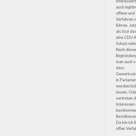
interessiert
auch legiti
offene und
Verfahren 
führen. Jet
als Sozi do
eine CDU-R
Schutz ne
Nach diese
Begründun
man auch v
dass
Gewerkscha
in Parlame
werden/sic
lassen. Od
vertreten d
Interessen 
bestimmte
Bevölkeru
Da bin ich l
offen Verfa