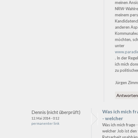
meinen Ansi
NRW-Wahlre
meinem pers
Kandidatenc
anderen Asp
Kommunalwah
möchten, sch
unter
www.paradie
. In der Rege
ich mich don
zu politisch
Jürgen Zim
Antworte
Was ich mich f
Dennis (nicht überprüft)
- welcher
12. Mai 2014 - 0:12
permanenter link
Was ich mich frage -
welcher Job ist den
Ratsarbeit unabhän