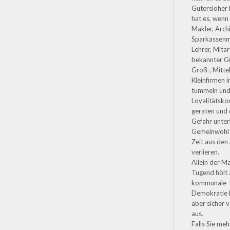
Gütersloher 
hat es, wenn 
Makler, Arch
Sparkassenmi
Lehrer, Mitar
bekannter G
Groß-, Mitte
Kleinfirmen 
tummeln und 
Loyalitätskon
geraten und 
Gefahr unter
Gemeinwohl f
Zeit aus den
verlieren.
Allein der M
Tugend hölt 
kommunale
Demokratie 
aber sicher 
aus.
Falls Sie me