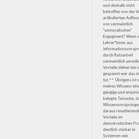
und deshalb nicht
betroffen von der h
artikulierten Auffas
von vermeintlich
"unmoralischen"
Engagment? Wenn 
Lehrer*innen aus
Informationsvorsp
durch Ratsarbeit
vermeintlich unredli
Vorteile ziehen bin i
gespannt wer das n
tut.^^ Übrigens ist 
meines Wissens ein
gängige und empiri
belegte Tatsache, d
Wissensvorsprünge
daraus resultierend
Vorteile im
demokratischen Pr
deutlich stärker in
Systemen wie