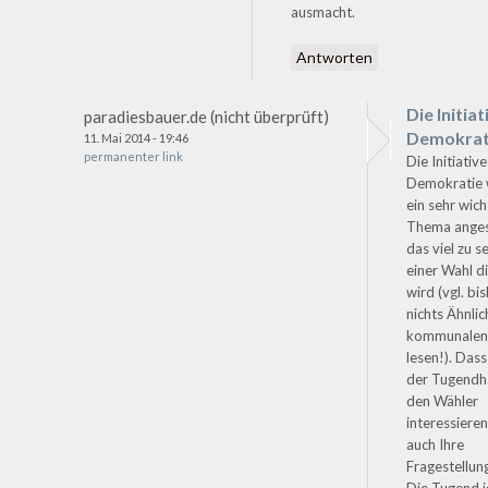
ausmacht.
Antworten
Die Initiat
paradiesbauer.de (nicht überprüft)
Demokrat
11. Mai 2014 - 19:46
permanenter link
Die Initiative
Demokratie 
ein sehr wich
Thema ange
das viel zu s
einer Wahl di
wird (vgl. bi
nichts Ähnlic
kommunalen 
lesen!). Das
der Tugendha
den Wähler
interessieren
auch Ihre
Fragestellun