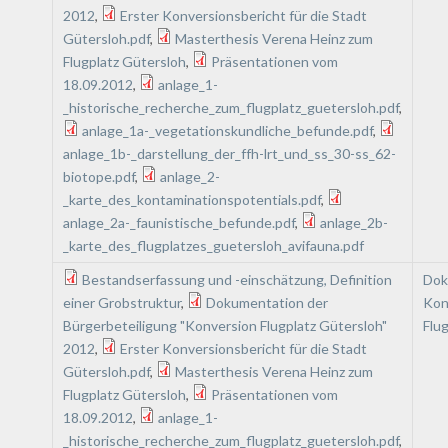
2012
,
Erster Konversionsbericht für die Stadt
Gütersloh.pdf
,
Masterthesis Verena Heinz zum
Flugplatz Gütersloh
,
Präsentationen vom
18.09.2012
,
anlage_1-
_historische_recherche_zum_flugplatz_guetersloh.pdf
,
anlage_1a-_vegetationskundliche_befunde.pdf
,
anlage_1b-_darstellung_der_ffh-lrt_und_ss_30-ss_62-
biotope.pdf
,
anlage_2-
_karte_des_kontaminationspotentials.pdf
,
anlage_2a-_faunistische_befunde.pdf
,
anlage_2b-
_karte_des_flugplatzes_guetersloh_avifauna.pdf
Bestandserfassung und -einschätzung, Definition
Dok
einer Grobstruktur
,
Dokumentation der
Kon
Bürgerbeteiligung "Konversion Flugplatz Gütersloh"
Flu
2012
,
Erster Konversionsbericht für die Stadt
Gütersloh.pdf
,
Masterthesis Verena Heinz zum
Flugplatz Gütersloh
,
Präsentationen vom
18.09.2012
,
anlage_1-
_historische_recherche_zum_flugplatz_guetersloh.pdf
,