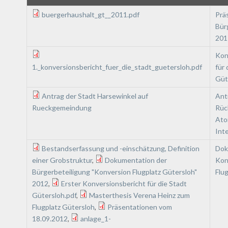
buergerhaushalt_gt__2011.pdf
Prä
Bür
201
Kon
1._konversionsbericht_fuer_die_stadt_guetersloh.pdf
für 
Güt
Antrag der Stadt Harsewinkel auf
Ant
Rueckgemeindung
Rüc
Ato
Int
Bestandserfassung und -einschätzung, Definition
Dok
einer Grobstruktur
,
Dokumentation der
Kon
Bürgerbeteiligung "Konversion Flugplatz Gütersloh"
Flu
2012
,
Erster Konversionsbericht für die Stadt
Gütersloh.pdf
,
Masterthesis Verena Heinz zum
Flugplatz Gütersloh
,
Präsentationen vom
18.09.2012
,
anlage_1-