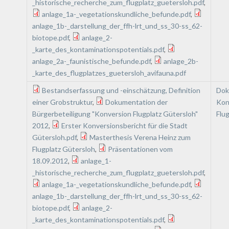
_historische_recherche_zum_flugplatz_guetersloh.pdf
,
anlage_1a-_vegetationskundliche_befunde.pdf
,
anlage_1b-_darstellung_der_ffh-lrt_und_ss_30-ss_62-
biotope.pdf
,
anlage_2-
_karte_des_kontaminationspotentials.pdf
,
anlage_2a-_faunistische_befunde.pdf
,
anlage_2b-
_karte_des_flugplatzes_guetersloh_avifauna.pdf
Bestandserfassung und -einschätzung, Definition
Dok
einer Grobstruktur
,
Dokumentation der
Kon
Bürgerbeteiligung "Konversion Flugplatz Gütersloh"
Flu
2012
,
Erster Konversionsbericht für die Stadt
Gütersloh.pdf
,
Masterthesis Verena Heinz zum
Flugplatz Gütersloh
,
Präsentationen vom
18.09.2012
,
anlage_1-
_historische_recherche_zum_flugplatz_guetersloh.pdf
,
anlage_1a-_vegetationskundliche_befunde.pdf
,
anlage_1b-_darstellung_der_ffh-lrt_und_ss_30-ss_62-
biotope.pdf
,
anlage_2-
_karte_des_kontaminationspotentials.pdf
,