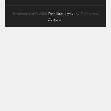
Urheberrecht © 2026,
Demokratie wagen!
. Theme von
Devsaran
.