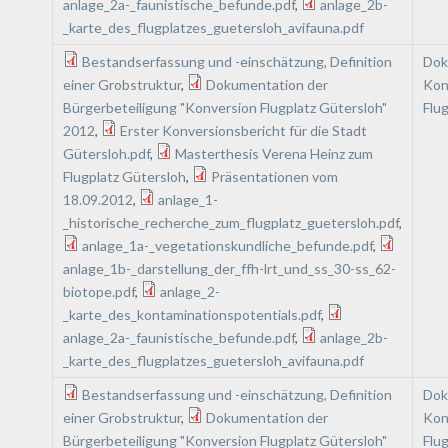
anlage_2a-_faunistische_befunde.pdf
,
anlage_2b-
_karte_des_flugplatzes_guetersloh_avifauna.pdf
Bestandserfassung und -einschätzung, Definition
Dok
einer Grobstruktur
,
Dokumentation der
Kon
Bürgerbeteiligung "Konversion Flugplatz Gütersloh"
Flu
2012
,
Erster Konversionsbericht für die Stadt
Gütersloh.pdf
,
Masterthesis Verena Heinz zum
Flugplatz Gütersloh
,
Präsentationen vom
18.09.2012
,
anlage_1-
_historische_recherche_zum_flugplatz_guetersloh.pdf
,
anlage_1a-_vegetationskundliche_befunde.pdf
,
anlage_1b-_darstellung_der_ffh-lrt_und_ss_30-ss_62-
biotope.pdf
,
anlage_2-
_karte_des_kontaminationspotentials.pdf
,
anlage_2a-_faunistische_befunde.pdf
,
anlage_2b-
_karte_des_flugplatzes_guetersloh_avifauna.pdf
Bestandserfassung und -einschätzung, Definition
Dok
einer Grobstruktur
,
Dokumentation der
Kon
Bürgerbeteiligung "Konversion Flugplatz Gütersloh"
Flu