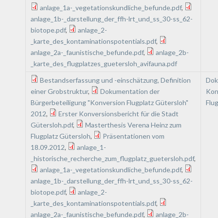
anlage_1a-_vegetationskundliche_befunde.pdf
,
anlage_1b-_darstellung_der_ffh-lrt_und_ss_30-ss_62-
biotope.pdf
,
anlage_2-
_karte_des_kontaminationspotentials.pdf
,
anlage_2a-_faunistische_befunde.pdf
,
anlage_2b-
_karte_des_flugplatzes_guetersloh_avifauna.pdf
Bestandserfassung und -einschätzung, Definition
Dok
einer Grobstruktur
,
Dokumentation der
Kon
Bürgerbeteiligung "Konversion Flugplatz Gütersloh"
Flu
2012
,
Erster Konversionsbericht für die Stadt
Gütersloh.pdf
,
Masterthesis Verena Heinz zum
Flugplatz Gütersloh
,
Präsentationen vom
18.09.2012
,
anlage_1-
_historische_recherche_zum_flugplatz_guetersloh.pdf
,
anlage_1a-_vegetationskundliche_befunde.pdf
,
anlage_1b-_darstellung_der_ffh-lrt_und_ss_30-ss_62-
biotope.pdf
,
anlage_2-
_karte_des_kontaminationspotentials.pdf
,
anlage_2a-_faunistische_befunde.pdf
,
anlage_2b-