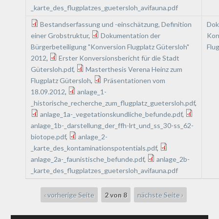
_karte_des_flugplatzes_guetersloh_avifauna.pdf
Bestandserfassung und -einschätzung, Definition
Dok
einer Grobstruktur
,
Dokumentation der
Kon
Bürgerbeteiligung "Konversion Flugplatz Gütersloh"
Flu
2012
,
Erster Konversionsbericht für die Stadt
Gütersloh.pdf
,
Masterthesis Verena Heinz zum
Flugplatz Gütersloh
,
Präsentationen vom
18.09.2012
,
anlage_1-
_historische_recherche_zum_flugplatz_guetersloh.pdf
,
anlage_1a-_vegetationskundliche_befunde.pdf
,
anlage_1b-_darstellung_der_ffh-lrt_und_ss_30-ss_62-
biotope.pdf
,
anlage_2-
_karte_des_kontaminationspotentials.pdf
,
anlage_2a-_faunistische_befunde.pdf
,
anlage_2b-
_karte_des_flugplatzes_guetersloh_avifauna.pdf
‹ vorherige Seite
2 von 8
nächste Seite ›