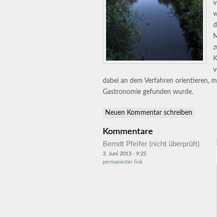
v
w
d
M
z
K
v
dabei an dem Verfahren orientieren, m
Gastronomie gefunden wurde.
Neuen Kommentar schreiben
Kommentare
Berndt Pfeifer (nicht überprüft)
3. Juni 2013 - 9:25
permanenter link