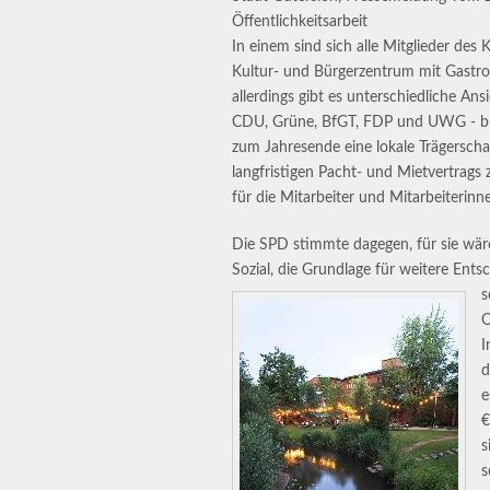
Öffentlichkeitsarbeit
In einem sind sich alle Mitglieder des 
Kultur- und Bürgerzentrum mit Gastron
allerdings gibt es unterschiedliche An
CDU, Grüne, BfGT, FDP und UWG - brac
zum Jahresende eine lokale Trägerscha
langfristigen Pacht- und Mietvertrags z
für die Mitarbeiter und Mitarbeiterinn
Die SPD stimmte dagegen, für sie wäre
Sozial, die Grundlage für weitere Ents
s
O
I
d
e
€
s
s