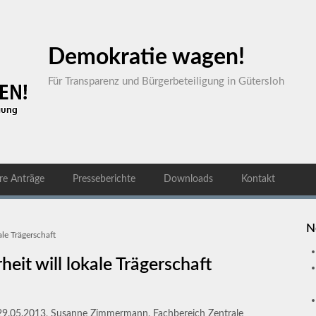
Demokratie wagen!
Für Transparenz und Bürgerbeteiligung in Gütersloh
re Anträge
Presseberichte
Downloads
Kontakt
N
le Trägerschaft
it will lokale Trägerschaft
29.05.2013, Susanne Zimmermann, Fachbereich Zentrale