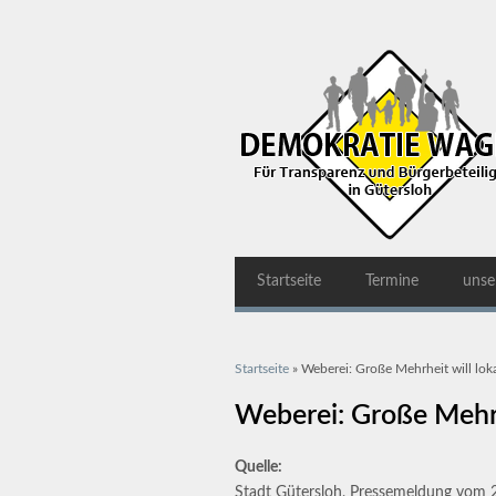
Startseite
Termine
unse
Sie sind hier
Startseite
» Weberei: Große Mehrheit will loka
Weberei: Große Mehrhe
Quelle:
Stadt Gütersloh, Pressemeldung vom 