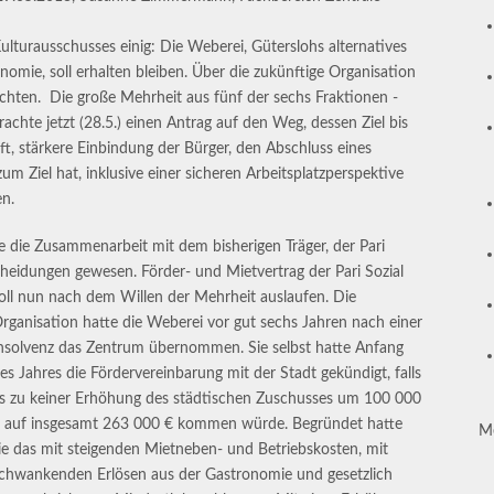
Kulturausschusses einig: Die Weberei, Güterslohs alternatives
omie, soll erhalten bleiben. Über die zukünftige Organisation
sichten. Die große Mehrheit aus fünf der sechs Fraktionen -
hte jetzt (28.5.) einen Antrag auf den Weg, dessen Ziel bis
ft, stärkere Einbindung der Bürger, den Abschluss eines
um Ziel hat, inklusive einer sicheren Arbeitsplatzperspektive
en.
 die Zusammenarbeit mit dem bisherigen Träger, der Pari
cheidungen gewesen. Förder- und Mietvertrag der Pari Sozial
oll nun nach dem Willen der Mehrheit auslaufen.
Die
rganisation hatte die Weberei vor gut sechs Jahren nach einer
nsolvenz das Zentrum übernommen. Sie selbst hatte Anfang
es Jahres die Fördervereinbarung mit der Stadt gekündigt, falls
s zu keiner Erhöhung des städtischen Zuschusses um 100 000
 auf insgesamt 263 000 € kommen würde. Begründet hatte
M
ie das mit steigenden Mietneben- und Betriebskosten, mit
chwankenden Erlösen aus der Gastronomie und gesetzlich