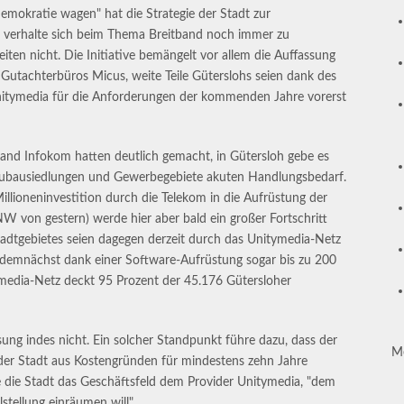
"Demokratie wagen" hat die Strategie der Stadt zur
adt verhalte sich beim Thema Breitband noch immer zu
eiten nicht. Die Initiative bemängelt vor allem die Auffassung
Gutachterbüros Micus, weite Teile Güterslohs seien dank des
nitymedia für die Anforderungen der kommenden Jahre vorerst
d Infokom hatten deutlich gemacht, in Gütersloh gebe es
Neubausiedlungen und Gewerbegebiete akuten Handlungsbedarf.
illioneninvestition durch die Telekom in die Aufrüstung der
NW von gestern) werde hier aber bald ein großer Fortschritt
 Stadtgebietes seien dagegen derzeit durch das Unitymedia-Netz
 demnächst dank einer Software-Aufrüstung sogar bis zu 200
ymedia-Netz deckt 95 Prozent der 45.176 Gütersloher
sung indes nicht. Ein solcher Standpunkt führe dazu, dass der
M
 der Stadt aus Kostengründen für mindestens zehn Jahre
e die Stadt das Geschäftsfeld dem Provider Unitymedia, "dem
stellung einräumen will".