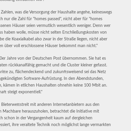
ie Zahlen, was die Versorgung der Haushalte angehe, keineswegs
 nur die Zahl für "homes passed", nicht aber für "homes
ossenen Häuser seien vermutlich wesentlich weniger. Denn wer
ss haben wolle, müsse nicht selten Erschließungskosten von
e die Koaxialkabel also zwar in der Straße liegen, nicht aber
ten über voll erschlossene Häuser bekommt man nicht."
90er Jahre von der Deutschen Post übernommen. Sie hat es
ten rückkanalfähig gemacht und die Cluster kleiner gefasst.
ritte zu, flächendeckend und zukunftsweisend sei das Netz
ngekündigten Software-Aufrüstung. In den Abendstunden,
n, kämen in etlichen Haushalten ohnehin keine 100 Mbit an.
ft steigt exponentiell."
Bieterwettstreit mit anderen Internetanbietern aus den
 Machbare herauszuholen, betrachtet die Initiative mit
ch schon in der Vergangenheit kaum auf dergleichen
essiert, ihre veraltete Technik noch möglichst lange vermarkten