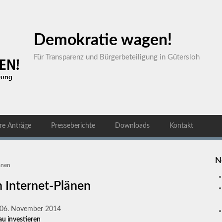
Demokratie wagen!
Für Transparenz und Bürgerbeteiligung in Gütersloh
re Anträge
Presseberichte
Downloads
Kontakt
N
länen
an Internet-Plänen
, 06. November 2014
au investieren