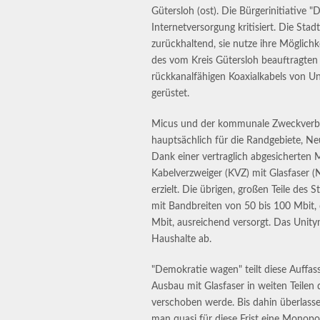
Gütersloh (ost). Die Bürgerinitiative 
Internetversorgung kritisiert. Die St
zurückhaltend, sie nutze ihre Möglichk
des vom Kreis Gütersloh beauftragten 
rückkanalfähigen Koaxialkabels von U
gerüstet.
Micus und der kommunale Zweckverban
hauptsächlich für die Randgebiete, 
Dank einer vertraglich abgesicherten M
Kabelverzweiger (KVZ) mit Glasfaser (
erzielt. Die übrigen, großen Teile des
mit Bandbreiten von 50 bis 100 Mbit,
Mbit, ausreichend versorgt. Das Unit
Haushalte ab.
"Demokratie wagen" teilt diese Auffas
Ausbau mit Glasfaser in weiten Teilen
verschoben werde. Bis dahin überlass
man quasi für diese Frist eine Monopol