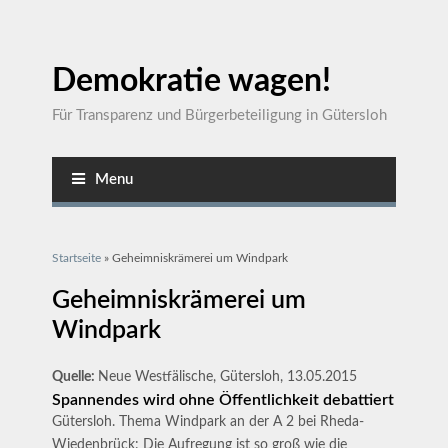
Demokratie wagen!
Für Transparenz und Bürgerbeteiligung in Gütersloh
Menu
Sie sind hier
Startseite
» Geheimniskrämerei um Windpark
Geheimniskrämerei um
Windpark
Quelle:
Neue Westfälische, Gütersloh, 13.05.2015
Spannendes wird ohne Öffentlichkeit debattiert
Gütersloh. Thema Windpark an der A 2 bei Rheda-
Wiedenbrück: Die Aufregung ist so groß wie die