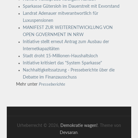
Sparkasse Gütersloh im Dauerstreit mit Exvorstand
Landrat Adenauer mitverantwortlich für
Luxuspensionen
MANIFEST ZUR WEITERENTWICKLUNG VON
OPEN GOVERNMENT IN NRW
Initiative stellt erneut Antrag zum Ausbau der
Internetkapazitäten
Stadt droht 15-Millionen-Haushaltsloch
Initiative kritisiert das "System Sparkasse"
Nachhaltigkeitssatzung - Presseberichte über die
Debatte im Finanzausschuss
Mehr unter
Presseberichte
Urheberrecht © 2026,
Demokratie wagen!
. Theme von
Devsaran
.