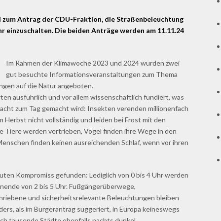
d zum Antrag der CDU-Fraktion, die Straßenbeleuchtung
Uhr einzuschalten. Die beiden Anträge werden am 11.11.24
Im Rahmen der Klimawoche 2023 und 2024 wurden zwei
gut besuchte Informationsveranstaltungen zum Thema
ngen auf die Natur angeboten.
en ausführlich und vor allem wissenschaftlich fundiert, was
Nacht zum Tag gemacht wird: Insekten verenden millionenfach
m Herbst nicht vollständig und leiden bei Frost mit den
ve Tiere werden vertrieben, Vögel finden ihre Wege in den
 Menschen finden keinen ausreichenden Schlaf, wenn vor ihren
guten Kompromiss gefunden: Lediglich von 0 bis 4 Uhr werden
nende von 2 bis 5 Uhr. Fußgängerüberwege,
riebene und sicherheitsrelevante Beleuchtungen bleiben
ders, als im Bürgerantrag suggeriert, in Europa keineswegs
eich tausende Städte ebenfalls nachts dunkel.