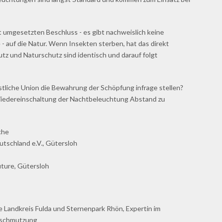
t umgesetzten Beschluss - es gibt nachweislich keine
- auf die Natur. Wenn Insekten sterben, hat das direkt
z und Naturschutz sind identisch und darauf folgt
tliche Union die Bewahrung der Schöpfung infrage stellen?
 Wiedereinschaltung der Nachtbeleuchtung Abstand zu
che
utschland e.V., Gütersloh
uture, Gütersloh
 Landkreis Fulda und Sternenpark Rhön, Expertin im
rschmutzung