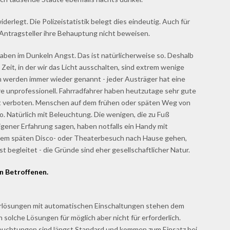
iderlegt. Die Polizeistatistik belegt dies eindeutig. Auch für
ntragsteller ihre Behauptung nicht beweisen.
ben im Dunkeln Angst. Das ist natürlicherweise so. Deshalb
 Zeit, in der wir das Licht ausschalten, sind extrem wenige
werden immer wieder genannt - jeder Austräger hat eine
e unprofessionell. Fahrradfahrer haben heutzutage sehr gute
ist verboten. Menschen auf dem frühen oder späten Weg von
o. Natürlich mit Beleuchtung. Die wenigen, die zu Fuß
igener Erfahrung sagen, haben notfalls ein Handy mit
 dem späten Disco- oder Theaterbesuch nach Hause gehen,
st begleitet - die Gründe sind eher gesellschaftlicher Natur.
n Betroffenen.
rlösungen mit automatischen Einschaltungen stehen dem
 solche Lösungen für möglich aber nicht für erforderlich.
eleuchtungen sind längst Standard und kommen zum Einsatz bei