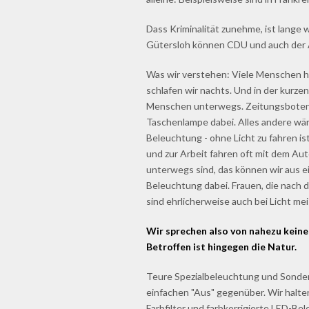
Dass Kriminalität zunehme, ist lange w
Gütersloh können CDU und auch der A
Was wir verstehen: Viele Menschen ha
schlafen wir nachts. Und in der kurzen
Menschen unterwegs. Zeitungsboten 
Taschenlampe dabei. Alles andere wär
Beleuchtung - ohne Licht zu fahren 
und zur Arbeit fahren oft mit dem Aut
unterwegs sind, das können wir aus e
Beleuchtung dabei. Frauen, die nach
sind ehrlicherweise auch bei Licht mei
Wir sprechen also von nahezu keine
Betroffen ist hingegen die Natur.
Teure Spezialbeleuchtung und Sonde
einfachen "Aus" gegenüber. Wir halten
Farbfilter und farbkorrigierte LED-B