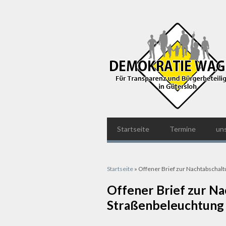
Startseite
Termine
un
Sie sind hier
Startseite
» Offener Brief zur Nachtabschal
Offener Brief zur N
Straßenbeleuchtung