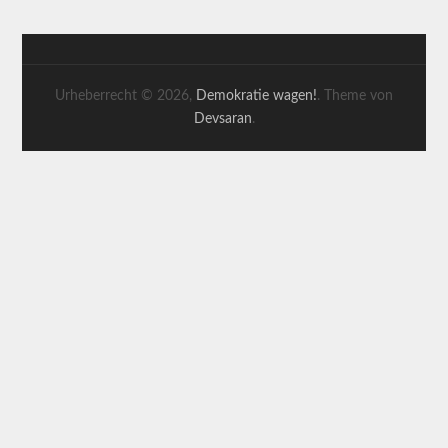
Urheberrecht © 2026,
Demokratie wagen!
. Theme von
Devsaran
.