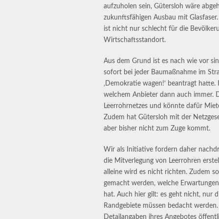
aufzuholen sein, Gütersloh wäre abge
zukunftsfähigen Ausbau mit Glasfaser.
ist nicht nur schlecht für die Bevölk
Wirtschaftsstandort.
Aus dem Grund ist es nach wie vor si
sofort bei jeder Baumaßnahme im Stra
‚Demokratie wagen!‘ beantragt hatte. 
welchem Anbieter dann auch immer. Di
Leerrohrnetzes und könnte dafür Mie
Zudem hat Gütersloh mit der Netzgesel
aber bisher nicht zum Zuge kommt.
Wir als Initiative fordern daher nachd
die Mitverlegung von Leerrohren erste
alleine wird es nicht richten. Zudem s
gemacht werden, welche Erwartungen a
hat. Auch hier gilt: es geht nicht, nur
Randgebiete müssen bedacht werden. D
Detailangaben ihres Angebotes öffentlic