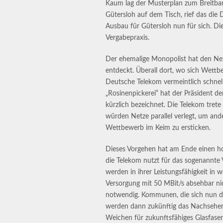
Kaum lag der Musterplan zum Breitband
Gütersloh auf dem Tisch, rief das die
Ausbau für Gütersloh nun für sich. Die 
Vergabepraxis.
Der ehemalige Monopolist hat den Net
entdeckt. Überall dort, wo sich Wettbe
Deutsche Telekom vermeintlich schnell
„Rosinenpickerei“ hat der Präsident 
kürzlich bezeichnet. Die Telekom trete
würden Netze parallel verlegt, um a
Wettbewerb im Keim zu ersticken.
Dieses Vorgehen hat am Ende einen ho
die Telekom nutzt für das sogenannte 
werden in ihrer Leistungsfähigkeit in w
Versorgung mit 50 MBit/s absehbar n
notwendig. Kommunen, die sich nun dar
werden dann zukünftig das Nachsehen 
Weichen für zukunftsfähiges Glasfaser