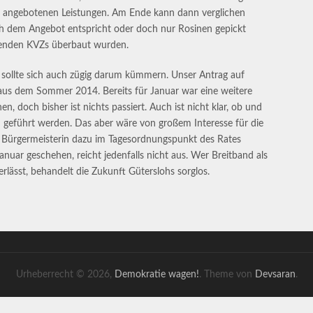
 angebotenen Leistungen. Am Ende kann dann verglichen
ch dem Angebot entspricht oder doch nur Rosinen gepickt
ngenden KVZs überbaut wurden.
d sollte sich auch zügig darum kümmern. Unser Antrag auf
aus dem Sommer 2014. Bereits für Januar war eine weitere
, doch bisher ist nichts passiert. Auch ist nicht klar, ob und
m geführt werden. Das aber wäre von großem Interesse für die
er Bürgermeisterin dazu im Tagesordnungspunkt des Rates
Januar geschehen, reicht jedenfalls nicht aus. Wer Breitband als
rlässt, behandelt die Zukunft Güterslohs sorglos.
Urheberrecht © 2026,
Demokratie wagen!
. Theme von
Devsaran
.