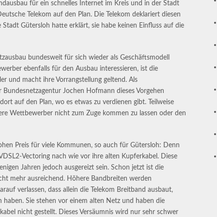
ausbau für ein schnelles Internet im Kreis und in der Stadt
 Deutsche Telekom auf den Plan. Die Telekom deklariert diesen
Stadt Gütersloh hatte erklärt, sie habe keinen Einfluss auf die
zausbau bundesweit für sich wieder als Geschäftsmodell
werber ebenfalls für den Ausbau interessieren, ist die
er und macht ihre Vorrangstellung geltend. Als
der Bundesnetzagentur Jochen Hofmann dieses Vorgehen
 dort auf den Plan, wo es etwas zu verdienen gibt. Teilweise
ndere Wettbewerber nicht zum Zuge kommen zu lassen oder den
hen Preis für viele Kommunen, so auch für Gütersloh: Denn
VDSL2-Vectoring nach wie vor ihre alten Kupferkabel. Diese
enigen Jahren jedoch ausgereizt sein. Schon jetzt ist die
icht mehr ausreichend. Höhere Bandbreiten werden
auf verlassen, dass allein die Telekom Breitband ausbaut,
haben. Sie stehen vor einem alten Netz und haben die
kabel nicht gestellt. Dieses Versäumnis wird nur sehr schwer