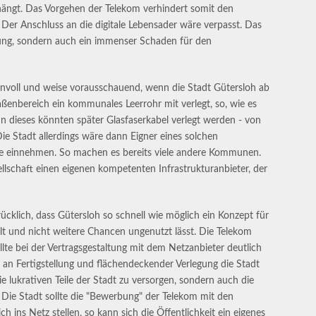
hängt. Das Vorgehen der Telekom verhindert somit den
 Der Anschluss an die digitale Lebensader wäre verpasst. Das
erung, sondern auch ein immenser Schaden für den
nnvoll und weise vorausschauend, wenn die Stadt Gütersloh ab
ßenbereich ein kommunales Leerrohr mit verlegt, so, wie es
In dieses könnten später Glasfaserkabel verlegt werden - von
e Stadt allerdings wäre dann Eigner eines solchen
te einnehmen. So machen es bereits viele andere Kommunen.
lschaft einen eigenen kompetenten Infrastrukturanbieter, der
rücklich, dass Gütersloh so schnell wie möglich ein Konzept für
llt und nicht weitere Chancen ungenutzt lässt. Die Telekom
ollte bei der Vertragsgestaltung mit dem Netzanbieter deutlich
n Fertigstellung und flächendeckender Verlegung die Stadt
 die lukrativen Teile der Stadt zu versorgen, sondern auch die
ie Stadt sollte die "Bewerbung" der Telekom mit den
h ins Netz stellen, so kann sich die Öffentlichkeit ein eigenes