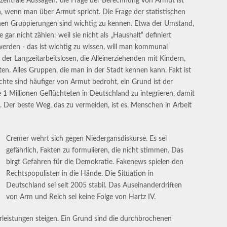
 zentrale Aussagen: die Frage der Berechnung von Armut ist
n, wenn man über Armut spricht. Die Frage der statistischen
schen Gruppierungen sind wichtig zu kennen. Etwa der Umstand,
r nicht zählen: weil sie nicht als „Haushalt“ definiert
werden - das ist wichtig zu wissen, will man kommunal
der Langzeitarbeitslosen, die Alleinerziehenden mit Kindern,
rten. Alles Gruppen, die man in der Stadt kennen kann. Fakt ist
hte sind häufiger von Armut bedroht, ein Grund ist der
ie 1 Millionen Geflüchteten in Deutschland zu integrieren, damit
. Der beste Weg, das zu vermeiden, ist es, Menschen in Arbeit
Cremer wehrt sich gegen Niedergansdiskurse. Es sei
gefährlich, Fakten zu formulieren, die nicht stimmen. Das
birgt Gefahren für die Demokratie. Fakenews spielen den
Rechtspopulisten in die Hände. Die Situation in
Deutschland sei seit 2005 stabil. Das Auseinanderdriften
von Arm und Reich sei keine Folge von Hartz IV.
erleistungen steigen. Ein Grund sind die durchbrochenen