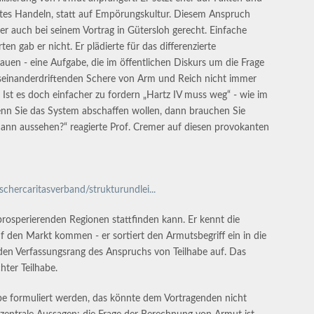
tes Handeln, statt auf Empörungskultur. Diesem Anspruch
er auch bei seinem Vortrag in Gütersloh gerecht. Einfache
en gab er nicht. Er plädierte für das differenzierte
auen - eine Aufgabe, die im öffentlichen Diskurs um die Frage
seinanderdriftenden Schere von Arm und Reich nicht immer
. Ist es doch einfacher zu fordern „Hartz IV muss weg“ - wie im
nn Sie das System abschaffen wollen, dann brauchen Sie
dann aussehen?“ reagierte Prof. Cremer auf diesen provokanten
schercaritasverband/strukturundlei...
prosperierenden Regionen stattfinden kann. Er kennt die
den Markt kommen - er sortiert den Armutsbegriff ein in die
t den Verfassungsrang des Anspruchs von Teilhabe auf. Das
ter Teilhabe.
gabe formuliert werden, das könnte dem Vortragenden nicht