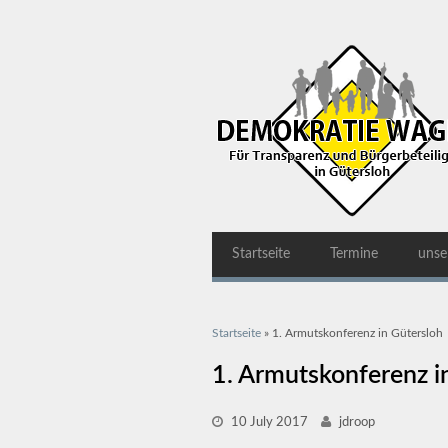
Startseite
Termine
unse
Sie sind hier
Startseite
» 1. Armutskonferenz in Gütersloh
1. Armutskonferenz i
10 July 2017
jdroop