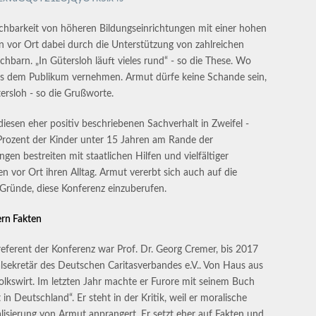
eichbarkeit von höheren Bildungseinrichtungen mit einer hohen
n vor Ort dabei durch die Unterstützung von zahlreichen
chbarn. „In Gütersloh läuft vieles rund“ - so die These. Wo
us dem Publikum vernehmen. Armut dürfe keine Schande sein,
tersloh - so die Grußworte.
iesen eher positiv beschriebenen Sachverhalt in Zweifel -
6 Prozent der Kinder unter 15 Jahren am Rande der
n bestreiten mit staatlichen Hilfen und vielfältiger
en vor Ort ihren Alltag. Armut vererbt sich auch auf die
 Gründe, diese Konferenz einzuberufen.
rn Fakten
eferent der Konferenz war Prof. Dr. Georg Cremer, bis 2017
lsekretär des Deutschen Caritasverbandes e.V.. Von Haus aus
Volkswirt. Im letzten Jahr machte er Furore mit seinem Buch
in Deutschland“. Er steht in der Kritik, weil er moralische
lisierung von Armut anprangert. Er setzt eher auf Fakten und