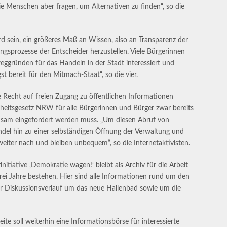
e Menschen aber fragen, um Alternativen zu finden“, so die
wird sein, ein größeres Maß an Wissen, also an Transparenz der
gsprozesse der Entscheider herzustellen. Viele Bürgerinnen
eggründen für das Handeln in der Stadt interessiert und
gst bereit für den Mitmach-Staat“, so die vier.
e Recht auf freien Zugang zu öffentlichen Informationen
heitsgesetz NRW für alle Bürgerinnen und Bürger zwar bereits
mühsam eingefordert werden muss. „Um diesen Abruf von
del hin zu einer selbständigen Öffnung der Verwaltung und
 weiter nach und bleiben unbequem“, so die Internetaktivisten.
initiative ‚Demokratie wagen!‘ bleibt als Archiv für die Arbeit
ei Jahre bestehen. Hier sind alle Informationen rund um den
er Diskussionsverlauf um das neue Hallenbad sowie um die
ite soll weiterhin eine Informationsbörse für interessierte