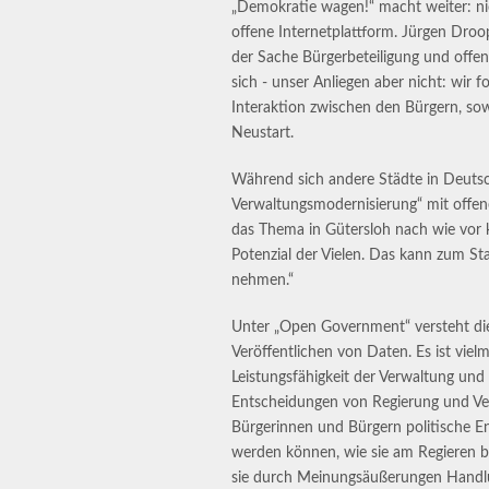
„Demokratie wagen!“ macht weiter: nic
offene Internetplattform. Jürgen Dro
der Sache Bürgerbeteiligung und offen
sich - unser Anliegen aber nicht: wir 
Interaktion zwischen den Bürgern, sowi
Neustart.
Während sich andere Städte in Deuts
Verwaltungsmodernisierung“ mit offene
das Thema in Gütersloh nach wie vor k
Potenzial der Vielen. Das kann zum St
nehmen.“
Unter „Open Government“ versteht die
Veröffentlichen von Daten. Es ist viel
Leistungsfähigkeit der Verwaltung und 
Entscheidungen von Regierung und Ver
Bürgerinnen und Bürgern politische En
werden können, wie sie am Regieren be
sie durch Meinungsäußerungen Handlun