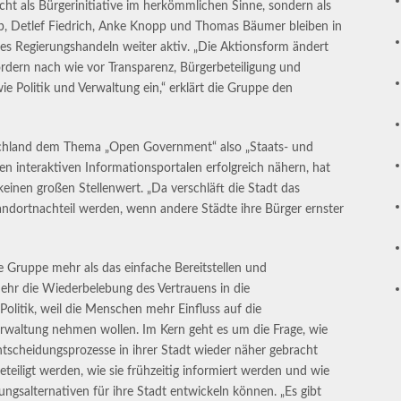
ht als Bürgerinitiative im herkömmlichen Sinne, sondern als
op, Detlef Fiedrich, Anke Knopp und Thomas Bäumer bleiben in
es Regierungshandeln weiter aktiv. „Die Aktionsform ändert
fordern nach wie vor Transparenz, Bürgerbeteiligung und
e Politik und Verwaltung ein,“ erklärt die Gruppe den
chland dem Thema „Open Government“ also „Staats- und
n interaktiven Informationsportalen erfolgreich nähern, hat
einen großen Stellenwert. „Da verschläft die Stadt das
andortnachteil werden, wenn andere Städte ihre Bürger ernster
 Gruppe mehr als das einfache Bereitstellen und
mehr die Wiederbelebung des Vertrauens in die
Politik, weil die Menschen mehr Einfluss auf die
waltung nehmen wollen. Im Kern geht es um die Frage, wie
tscheidungsprozesse in ihrer Stadt wieder näher gebracht
teiligt werden, wie sie frühzeitig informiert werden und wie
gsalternativen für ihre Stadt entwickeln können. „Es gibt