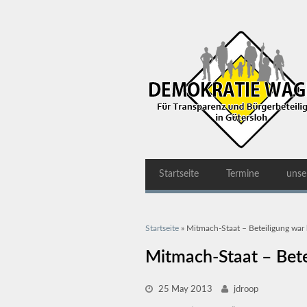
Startseite
Termine
unse
Sie sind hier
Startseite
» Mitmach-Staat – Beteiligung war k
Mitmach-Staat – Betei
25 May 2013
jdroop