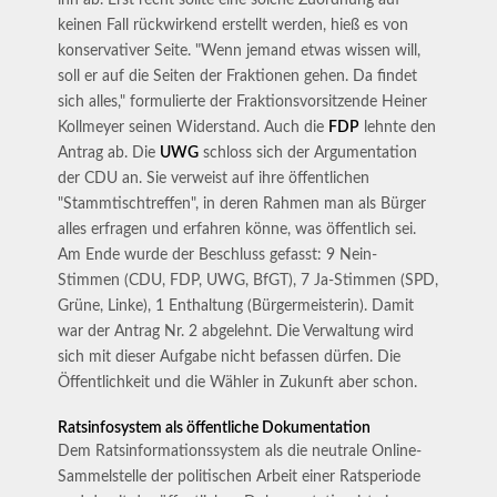
ihn ab. Erst recht sollte eine solche Zuordnung auf
keinen Fall rückwirkend erstellt werden, hieß es von
konservativer Seite. "Wenn jemand etwas wissen will,
soll er auf die Seiten der Fraktionen gehen. Da findet
sich alles," formulierte der Fraktionsvorsitzende Heiner
Kollmeyer seinen Widerstand. Auch die
FDP
lehnte den
Antrag ab. Die
UWG
schloss sich der Argumentation
der CDU an. Sie verweist auf ihre öffentlichen
"Stammtischtreffen", in deren Rahmen man als Bürger
alles erfragen und erfahren könne, was öffentlich sei.
Am Ende wurde der Beschluss gefasst: 9 Nein-
Stimmen (CDU, FDP, UWG, BfGT), 7 Ja-Stimmen (SPD,
Grüne, Linke), 1 Enthaltung (Bürgermeisterin). Damit
war der Antrag Nr. 2 abgelehnt. Die Verwaltung wird
sich mit dieser Aufgabe nicht befassen dürfen. Die
Öffentlichkeit und die Wähler in Zukunft aber schon.
Ratsinfosystem als öffentliche Dokumentation
Dem Ratsinformationssystem als die neutrale Online-
Sammelstelle der politischen Arbeit einer Ratsperiode